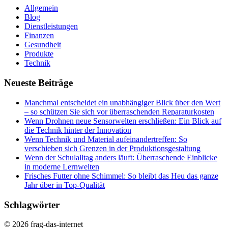
Allgemein
Blog
Dienstleistungen
Finanzen
Gesundheit
Produkte
Technik
Neueste Beiträge
Manchmal entscheidet ein unabhängiger Blick über den Wert
– so schützen Sie sich vor überraschenden Reparaturkosten
Wenn Drohnen neue Sensorwelten erschließen: Ein Blick auf
die Technik hinter der Innovation
Wenn Technik und Material aufeinandertreffen: So
verschieben sich Grenzen in der Produktionsgestaltung
Wenn der Schulalltag anders läuft: Überraschende Einblicke
in moderne Lernwelten
Frisches Futter ohne Schimmel: So bleibt das Heu das ganze
Jahr über in Top-Qualität
Schlagwörter
© 2026 frag-das-internet