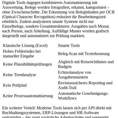
Digitale Tools dagegen kombinieren Automatisierung mit
Auswertung. Belege werden fotografiert, erkannt, kategorisiert –
ohne Zwischenschritte. Die Erkennung von Beleginhalten per OCR
(Optical Character Recognition) reduziert die Bearbeitungszeit
erheblich. Zudem analysieren smarte Systeme nicht nur
Einzelbelege, sondern Gesamtstrukturen: Ausgaben nach Monat,
nach Person, nach Abteilung. Auffällige Muster werden grafisch
dargestellt und automatisiert zur Prüfung markiert.
Klassische Lösung (Excel)
Smarte Tools
Hohes Fehlerrisiko bei
Beleg-Scan mit Texterkennung
manueller Eingabe
Abgleich mit Reiserichtlinien und
Keine Plausibilitätsprüfungen
Budgets
Echtzeitanalyse von
Keine Trendanalyse
Ausgabenmustern
Revisionssicheres Reporting und
Kein Prüfpfad
Audit-Trail
Automatische Genehmigungs-
Keine Prozessautomatisierung
Workflows
Ein weiterer Vorteil: Moderne Tools lassen sich per API direkt mit
Buchhaltungssystemen, ERP-Lösungen und HR-Software
verknüpfen – das spart zusätzliche Arbeitsschritte und vermeidet