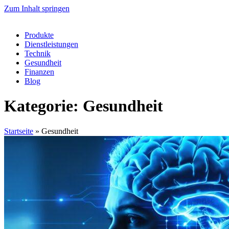
Zum Inhalt springen
Produkte
Dienstleistungen
Technik
Gesundheit
Finanzen
Blog
Kategorie:
Gesundheit
Startseite
»
Gesundheit