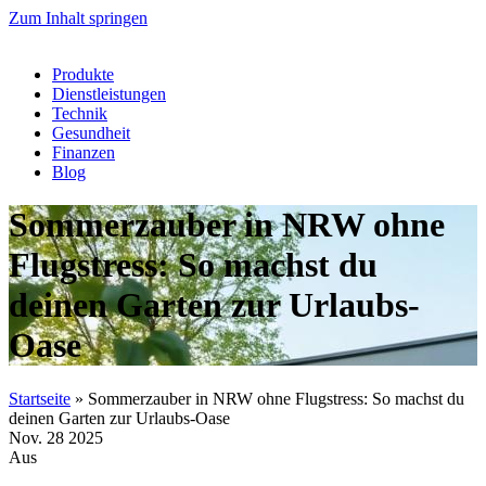
Zum Inhalt springen
Produkte
Dienstleistungen
Technik
Gesundheit
Finanzen
Blog
Sommerzauber in NRW ohne
Flugstress: So machst du
deinen Garten zur Urlaubs-
Oase
Startseite
»
Sommerzauber in NRW ohne Flugstress: So machst du
deinen Garten zur Urlaubs-Oase
Nov.
28
2025
Aus