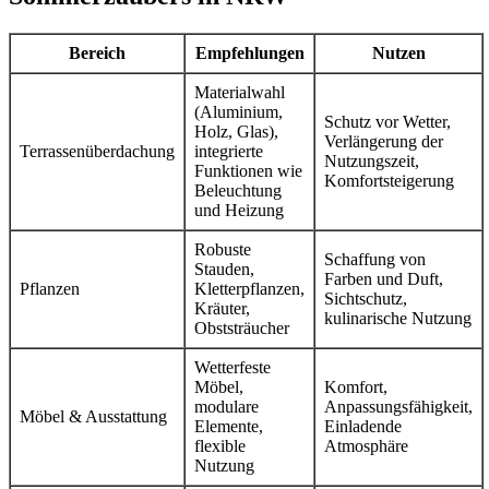
Bereich
Empfehlungen
Nutzen
Materialwahl
(Aluminium,
Schutz vor Wetter,
Holz, Glas),
Verlängerung der
Terrassenüberdachung
integrierte
Nutzungszeit,
Funktionen wie
Komfortsteigerung
Beleuchtung
und Heizung
Robuste
Schaffung von
Stauden,
Farben und Duft,
Pflanzen
Kletterpflanzen,
Sichtschutz,
Kräuter,
kulinarische Nutzung
Obststräucher
Wetterfeste
Möbel,
Komfort,
modulare
Anpassungsfähigkeit,
Möbel & Ausstattung
Elemente,
Einladende
flexible
Atmosphäre
Nutzung