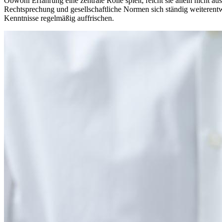
Obwohl Erfahrung eine zentrale Rolle spielt, reicht sie allein nicht au
Rechtsprechung und gesellschaftliche Normen sich ständig weiterentwic
Kenntnisse regelmäßig auffrischen.