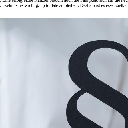
s. Eine erfolgreiche Kanzlei braucht auch die Fähigkeit, sich auf die ne
keln, ist es wichtig, up to date zu bleiben. Deshalb ist es essenziell,