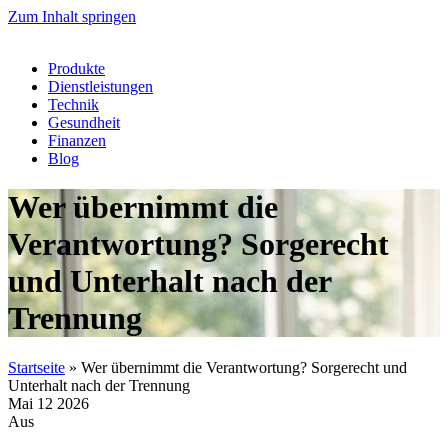
Zum Inhalt springen
Produkte
Dienstleistungen
Technik
Gesundheit
Finanzen
Blog
Wer übernimmt die
Verantwortung? Sorgerecht
und Unterhalt nach der
Trennung
Startseite
»
Wer übernimmt die Verantwortung? Sorgerecht und
Unterhalt nach der Trennung
Mai
12
2026
Aus