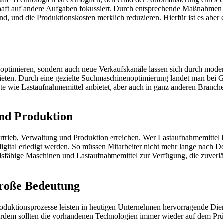
aft auf andere Aufgaben fokussiert. Durch entsprechende Maßnahmen b
d, und die Produktionskosten merklich reduzieren. Hierfür ist es aber 
u optimieren, sondern auch neue Verkaufskanäle lassen sich durch moder
bieten. Durch eine gezielte Suchmaschinenoptimierung landet man bei 
te wie Lastaufnahmemittel anbietet, aber auch in ganz anderen Branchen
und Produktion
trieb, Verwaltung und Produktion erreichen. Wer Lastaufnahmemittel 
digital erledigt werden. So müssen Mitarbeiter nicht mehr lange nac
ndsfähige Maschinen und Lastaufnahmemittel zur Verfügung, die zuverlä
große Bedeutung
uktionsprozesse leisten in heutigen Unternehmen hervorragende Dienst
em sollten die vorhandenen Technologien immer wieder auf dem Prüfst