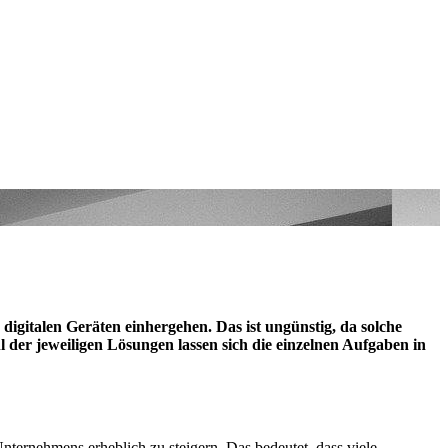
igitalen Geräten einhergehen. Das ist ungünstig, da solche
l der jeweiligen Lösungen lassen sich die einzelnen Aufgaben in
nternehmens erheblich zu steigern. Das bedeutet, dass viele