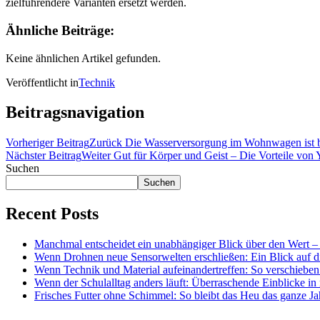
zielführendere Varianten ersetzt werden.
Ähnliche Beiträge:
Keine ähnlichen Artikel gefunden.
Veröffentlicht in
Technik
Beitragsnavigation
Vorheriger Beitrag
Zurück
Die Wasserversorgung im Wohnwagen ist 
Nächster Beitrag
Weiter
Gut für Körper und Geist – Die Vorteile von
Suchen
Suchen
Recent Posts
Manchmal entscheidet ein unabhängiger Blick über den Wert – 
Wenn Drohnen neue Sensorwelten erschließen: Ein Blick auf di
Wenn Technik und Material aufeinandertreffen: So verschieben
Wenn der Schulalltag anders läuft: Überraschende Einblicke i
Frisches Futter ohne Schimmel: So bleibt das Heu das ganze Ja