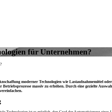
nologien für Unternehmen?
n?
 Anschaffung moderner Technologien wie Lastaufnahmemittel oder d
er Betriebsprozesse massiv zu erhöhen. Durch eine gezielte Auswah
vereinfachen.
g
tale Technologien ist es möglich, den Grad der Automatisierung eines U