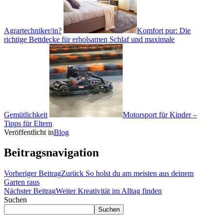
Agrartechniker/in?
Komfort pur: Die
richtige Bettdecke für erholsamen Schlaf und maximale
Gemütlichkeit
Motorsport für Kinder –
Tipps für Eltern
Veröffentlicht in
Blog
Beitragsnavigation
Vorheriger Beitrag
Zurück
So holst du am meisten aus deinem
Garten raus
Nächster Beitrag
Weiter
Kreativität im Alltag finden
Suchen
Suchen