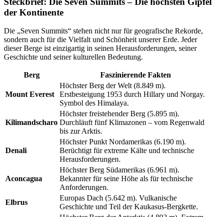
Steckbrief: Die Seven Summits – Die höchsten Gipfel
der Kontinente
Die „Seven Summits“ stehen nicht nur für geografische Rekorde,
sondern auch für die Vielfalt und Schönheit unserer Erde. Jeder
dieser Berge ist einzigartig in seinen Herausforderungen, seiner
Geschichte und seiner kulturellen Bedeutung.
Berg
Faszinierende Fakten
Höchster Berg der Welt (8.849 m).
Mount Everest
Erstbesteigung 1953 durch Hillary und Norgay.
Symbol des Himalaya.
Höchster freistehender Berg (5.895 m).
Kilimandscharo
Durchläuft fünf Klimazonen – vom Regenwald
bis zur Arktis.
Höchster Punkt Nordamerikas (6.190 m).
Denali
Berüchtigt für extreme Kälte und technische
Herausforderungen.
Höchster Berg Südamerikas (6.961 m).
Aconcagua
Bekannter für seine Höhe als für technische
Anforderungen.
Europas Dach (5.642 m). Vulkanische
Elbrus
Geschichte und Teil der Kaukasus-Bergkette.