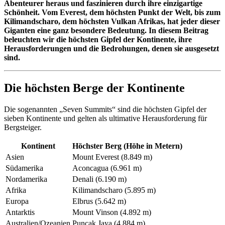
Abenteurer heraus und faszinieren durch ihre einzigartige
Schönheit. Vom Everest, dem höchsten Punkt der Welt, bis zum
Kilimandscharo, dem höchsten Vulkan Afrikas, hat jeder dieser
Giganten eine ganz besondere Bedeutung. In diesem Beitrag
beleuchten wir die höchsten Gipfel der Kontinente, ihre
Herausforderungen und die Bedrohungen, denen sie ausgesetzt
sind.
Die höchsten Berge der Kontinente
Die sogenannten „Seven Summits“ sind die höchsten Gipfel der
sieben Kontinente und gelten als ultimative Herausforderung für
Bergsteiger.
Kontinent
Höchster Berg (Höhe in Metern)
Asien
Mount Everest (8.849 m)
Südamerika
Aconcagua (6.961 m)
Nordamerika
Denali (6.190 m)
Afrika
Kilimandscharo (5.895 m)
Europa
Elbrus (5.642 m)
Antarktis
Mount Vinson (4.892 m)
Australien/Ozeanien
Puncak Jaya (4.884 m)