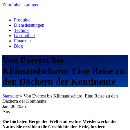
Zum Inhalt springen
Produkte
Dienstleistungen
Technik
Gesundheit
Finanzen
Blog
Von Everest bis
Kilimandscharo: Eine Reise zu
den Dächern der Kontinente
Startseite
»
Von Everest bis Kilimandscharo: Eine Reise zu den
Dächern der Kontinente
Jan.
06
2025
Aus
Die höchsten Berge der Welt sind wahre Meisterwerke der
Natur. Sie erzählen die Geschichte der Erde, fordern