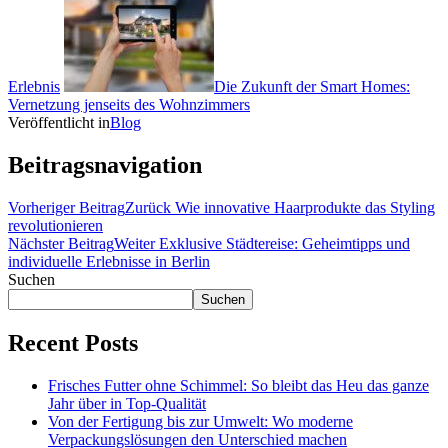
Erlebnis
Die Zukunft der Smart Homes:
Vernetzung jenseits des Wohnzimmers
Veröffentlicht in
Blog
Beitragsnavigation
Vorheriger Beitrag
Zurück
Wie innovative Haarprodukte das Styling
revolutionieren
Nächster Beitrag
Weiter
Exklusive Städtereise: Geheimtipps und
individuelle Erlebnisse in Berlin
Suchen
Suchen
Recent Posts
Frisches Futter ohne Schimmel: So bleibt das Heu das ganze
Jahr über in Top-Qualität
Von der Fertigung bis zur Umwelt: Wo moderne
Verpackungslösungen den Unterschied machen